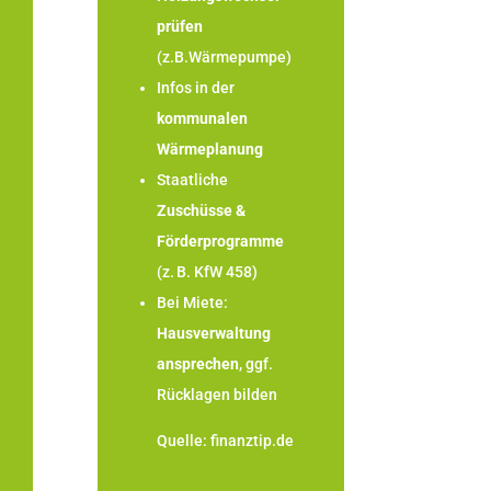
prüfen
(z.B.Wärmepumpe)
Infos in der
kommunalen
Wärmeplanung
Staatliche
Zuschüsse &
Förderprogramme
(z. B. KfW 458)
Bei Miete:
Hausverwaltung
ansprechen
, ggf.
Rücklagen bilden
Quelle
:
finanztip.de