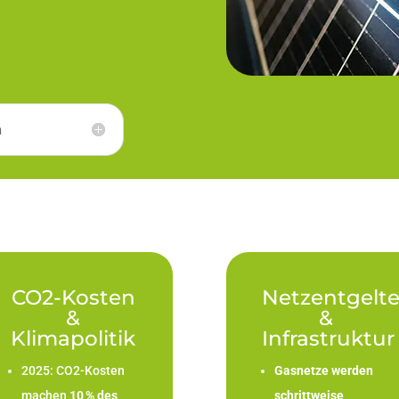
n
CO2-Kosten
Netzentgelt
&
&
Klimapolitik
Infrastruktur
2025: CO2-Kosten
Gasnetze werden
machen
10 % des
schrittweise