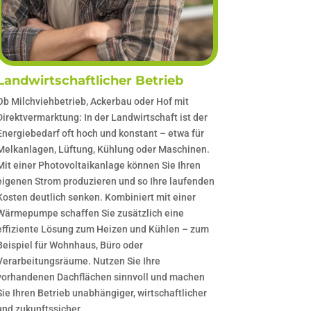
Landwirtschaftlicher Betrieb
Ob Milchviehbetrieb, Ackerbau oder Hof mit
Direktvermarktung: In der Landwirtschaft ist der
Energiebedarf oft hoch und konstant – etwa für
Melkanlagen, Lüftung, Kühlung oder Maschinen.
Mit einer Photovoltaikanlage können Sie Ihren
eigenen Strom produzieren und so Ihre laufenden
Kosten deutlich senken. Kombiniert mit einer
Wärmepumpe schaffen Sie zusätzlich eine
effiziente Lösung zum Heizen und Kühlen – zum
Beispiel für Wohnhaus, Büro oder
Verarbeitungsräume. Nutzen Sie Ihre
vorhandenen Dachflächen sinnvoll und machen
Sie Ihren Betrieb unabhängiger, wirtschaftlicher
und zukunftssicher.