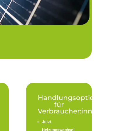
e
Handlungsoptionen
für
Verbraucher:innen
Jetzt
Heizungswechsel