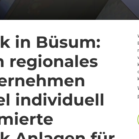
ik in Büsum:
n regionales
ternehmen
l individuell
imierte
k Anlagen für