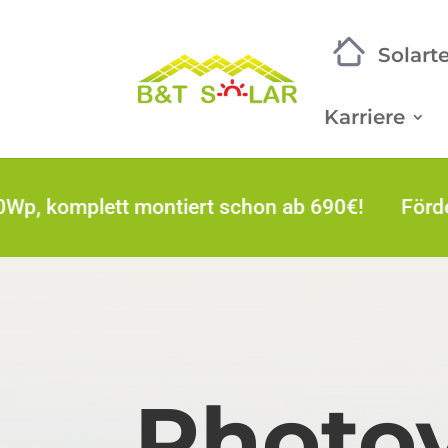
Solart
Karriere
plett montiert schon ab 690€!
Förderung st
Photov